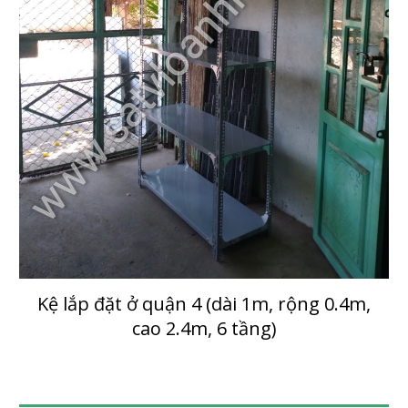
Kệ lắp đặt ở quận
4
(dài
1
m, rộng 0.
4
m,
cao
2.4
m,
6
tầng)