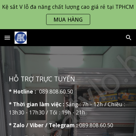
Kệ sắt V lỗ đa năng chất lượng cao giá rẻ tại TPHCM
Skip to main content
Skip to navigation
MUA HÀNG
HỖ TRỢ TRỰC TUYẾN
* Hotline :
089.808.60.50
* Thời gian làm việc :
Sáng : 7h - 12h / Chiều :
13h30 - 17h30 / Tối : 19h - 21h
* Zalo / Viber / Telegram :
089.808.60.50