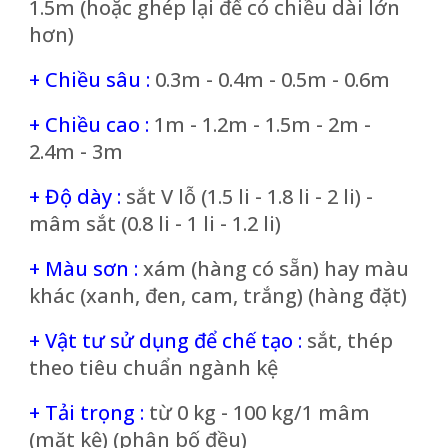
1.5m (hoặc ghép lại để có chiều dài lớn
hơn)
+ Chiều sâu :
0.3m - 0.4m - 0.5m - 0.6m
+ Chiều cao :
1m - 1.2m - 1.5m - 2m -
2.4m - 3m
+ Độ dày :
sắt
V
lỗ (1.5 li - 1.8 li - 2 li) -
mâm sắt (0.8 li - 1 li - 1.2 li)
+ Màu sơn :
xám (hàng có sẵn) hay màu
khác (xanh, đen, cam, trắng) (hàng đặt)
+ Vật tư sử dụng để chế tạo :
sắt, thép
theo tiêu chuẩn ngành kệ
+ Tải trọng :
từ 0 kg - 100 kg/1 mâm
(mặt kệ) (phân bố đều)