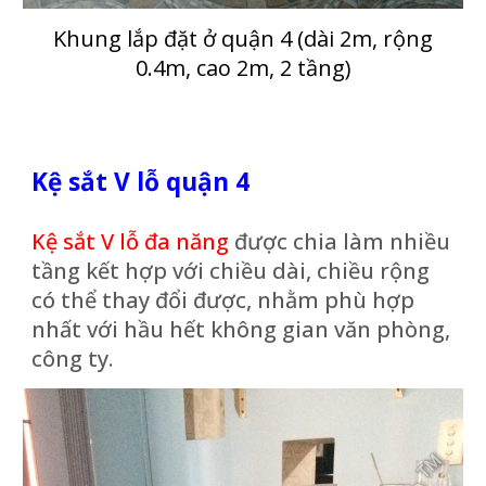
K
hung
lắp đặt ở quận
4
(dài
2
m, rộng
0.
4
m, cao 2m,
2
tầng)
Kệ sắt V lỗ quận 4
Kệ sắt V lỗ đa năng
được chia làm nhiều
tầng kết hợp với chiều dài, chiều rộng
có thể thay đổi được, nhằm phù hợp
nhất với hầu hết không gian văn phòng,
công ty.