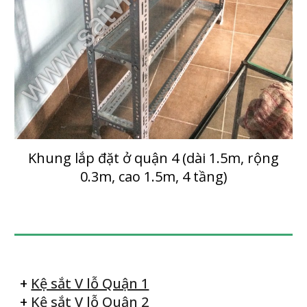
Khung lắp đặt ở quận 4 (dài 1.
5
m, rộng
0.
3
m, cao 1.5m, 4 tầng)
+
Kệ sắt V lỗ Quận 1
+
Kệ sắt V lỗ Quận 2