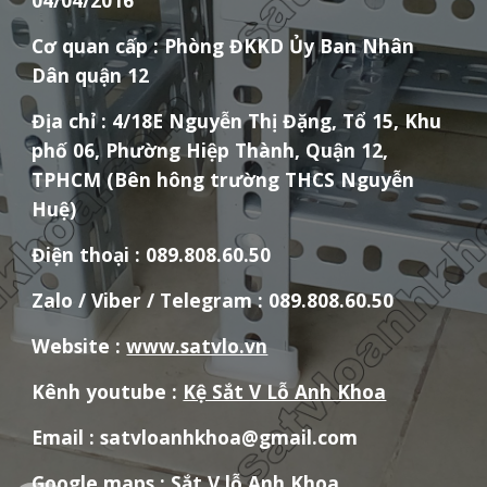
04/04/2016
Cơ quan cấp : Phòng ĐKKD Ủy Ban Nhân
Dân quận 12
Địa chỉ : 4/18E Nguyễn Thị Đặng, Tổ 15, Khu
phố 06, Phường Hiệp Thành, Quận 12,
TPHCM (Bên hông trường THCS Nguyễn
Huệ)
Điện thoại : 089.808.60.50
Zalo / Viber / Telegram : 089.808.60.50
Website :
www.satvlo.vn
Kênh youtube :
Kệ Sắt V Lỗ Anh Khoa
Email : satvloanhkhoa@gmail.com
Google maps :
Sắt V lỗ Anh Khoa