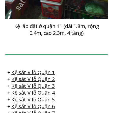
Kệ lắp đặt ở quận 1
1
(dài 1.8m, rộng
0.4m, cao 2.3m, 4 tầng)
+
Kệ sắt V lỗ Quận 1
+
Kệ sắt V lỗ Quận 2
+
Kệ sắt V lỗ Quận 3
+
Kệ sắt V lỗ Quận 4
+
Kệ sắt V lỗ Quận 5
+
Kệ sắt V lỗ Quận 6