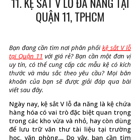
1
1
. KỆ SẮT V LỖ ĐA NĂNG TẠI
QUẬN 1
1, TPHCM
Bạn đang cần tìm nơi phân phối
kệ sắt V lỗ
tại Quận 11
với giá rẻ? Bạn cần một đơn vị
uy tín, có thể cung cấp các mẫu kệ có kích
thước và màu sắc theo yêu cầu? Mọi băn
khoăn của bạn sẽ được giải đáp qua bài
viết sau đây.
Ngày nay, kệ sắt V lỗ đa năng là kệ chứa
hàng hóa có vai trò đặc biệt quan trọng
trong các kho vừa và nhỏ, hay còn dùng
để lưu trữ văn thư tài liệu tại trường
học, văn phòng,... Do vậy, bạn cần tìm