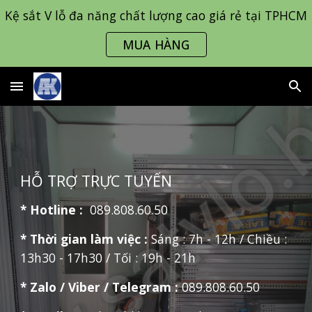
Kệ sắt V lỗ đa năng chất lượng cao giá rẻ tại TPHCM
Skip to main content
Skip to navigation
MUA HÀNG
HỖ TRỢ TRỰC TUYẾN
* Hotline :
089.808.60.50
* Thời gian làm việc :
Sáng : 7h - 12h / Chiều :
13h30 - 17h30 / Tối : 19h - 21h
* Zalo / Viber / Telegram :
089.808.60.50