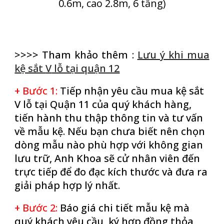
0.6m, cao 2.8m, 6 tầng)
>>>> Tham khảo thêm :
Lưu ý khi mua
kệ sắt
V
lỗ tại quận 12
+ Bước 1
:
Tiếp nhận yêu cầu mua kệ sắt
V lỗ tại Quận 11 của quý khách hàng,
tiến hành thu thập thông tin và tư vấn
về mẫu kệ. Nếu bạn chưa biết nên chọn
dòng mẫu nào phù hợp với không gian
lưu trữ, Anh Khoa sẽ cử nhân viên đến
trực tiếp để đo đạc kích thước và đưa ra
giải pháp hợp lý nhất.
+ Bước 2
:
Báo giá chi tiết mẫu kệ mà
quý khách yêu cầu, ký hợp đồng thỏa