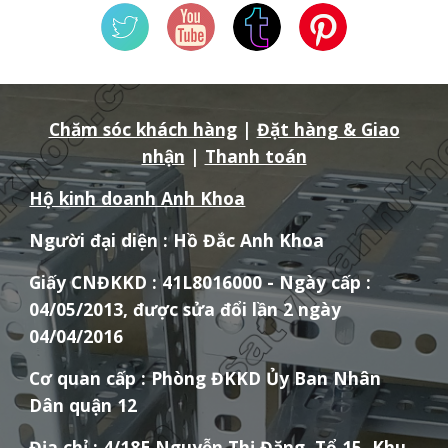
Chăm sóc khách hàng
|
Đặt hàng & Giao
nhận
|
Thanh toán
Hộ kinh doanh Anh Khoa
Người đại diện : Hồ Đắc Anh Khoa
Giấy CNĐKKD : 41L8016000 - Ngày cấp :
04/05/2013, được sửa đổi lần 2 ngày
04/04/2016
Cơ quan cấp : Phòng ĐKKD Ủy Ban Nhân
Dân quận 12
Địa chỉ : 4/18E Nguyễn Thị Đặng, Tổ 15, Khu