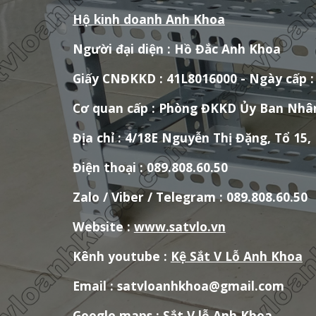
Hộ kinh doanh Anh Khoa
Người đại diện : Hồ Đắc Anh Khoa
Giấy CNĐKKD : 41L8016000 - Ngày cấp : 
Cơ quan cấp : Phòng ĐKKD Ủy Ban Nhâ
Địa chỉ : 4/18E Nguyễn Thị Đặng, Tổ 
Điện thoại : 089.808.60.50
Zalo / Viber / Telegram : 089.808.60.50
Website :
www.satvlo.vn
Kênh youtube :
Kệ Sắt V Lỗ Anh Khoa
Email : satvloanhkhoa@gmail.com
Google maps :
Sắt V lỗ Anh Khoa