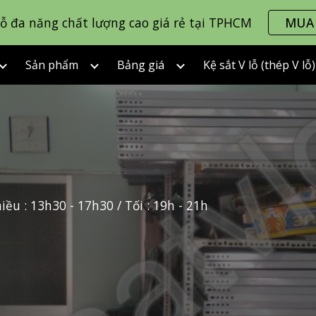
lỗ đa năng chất lượng cao giá rẻ tại TPHCM
MUA
ip to main content
Skip to navigat
Sản phẩm
Bảng giá
Kệ sắt V lỗ (thép V lỗ
hiều : 13h30 - 17h30 / Tối : 19h - 21h