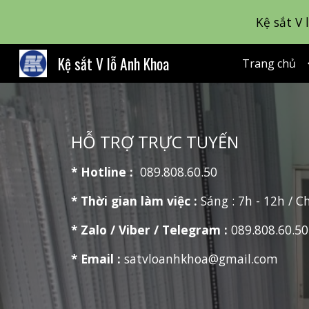
Kệ sắt V 
Sk
Kệ sắt V lỗ Anh Khoa
Trang chủ
HỖ TRỢ TRỰC TUYẾN
* Hotline :
089.808.60.50
* Thời gian làm việc :
Sáng : 7h - 12h / C
* Zalo / Viber / Telegram :
089.808.60.50
* Email :
satvloanhkhoa@gmail.com