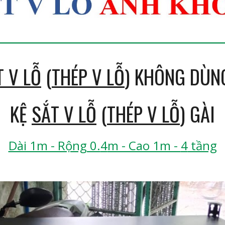
T V LỖ
(
THÉP V LỖ
) KH
ÔNG DÙN
KỆ
SẮT V LỖ
(
THÉP V LỖ
) GÀI
Dài 1m - Rộng 0.
4
m - Cao 1m -
4
tầng