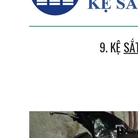
9
. K
Ệ
SẮ