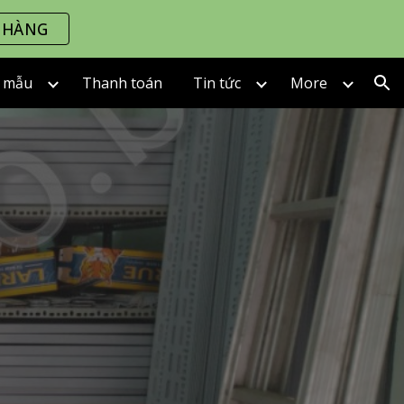
 HÀNG
ion
) mẫu
Thanh toán
Tin tức
More